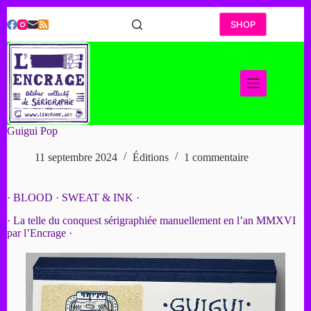
Passer
au
SHOP
contenu
Guigui Pop
11 septembre 2024
Éditions
1 commentaire
· BLOOD · SWEAT & INK ·
· La telle du conquest sérigraphiée manuellement en l’an MMXVI
par l’Encrage ·