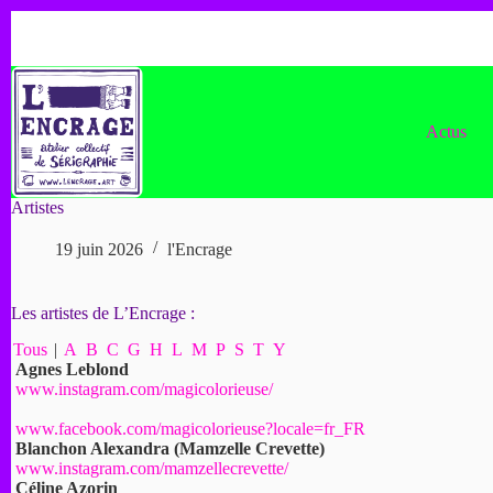
Passer
au
contenu
Actus
Artistes
19 juin 2026
l'Encrage
Les artistes de L’Encrage :
Tous
|
A
B
C
G
H
L
M
P
S
T
Y
Agnes Leblond
www.instagram.com/magicolorieuse/
www.facebook.com/magicolorieuse?locale=fr_FR
Blanchon Alexandra (Mamzelle Crevette)
www.instagram.com/mamzellecrevette/
Céline Azorin