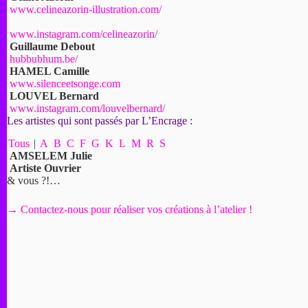
www.celineazorin-illustration.com/
www.instagram.com/celineazorin/
Guillaume Debout
hubbubhum.be/
HAMEL Camille
www.silenceetsonge.com
LOUVEL Bernard
www.instagram.com/louvelbernard/
Les artistes qui sont passés par L’Encrage :
Tous
|
A
B
C
F
G
K
L
M
R
S
AMSELEM Julie
Artiste Ouvrier
& vous ?!…
→ Contactez-nous pour réaliser vos créations à l’atelier !