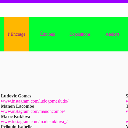
l’Encrage
Éditions
Expositions
Ateliers
Ludovic Gomes
S
www.instagram.com/ludogomesludo/
w
Manon Lacombe
T
www.instagram.com/manoncombe/
v
Marie Kuklova
www.instagram.com/mariekuklova_/
w
Pellouin Isabelle
Y