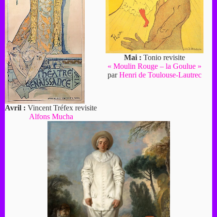
Mai :
Tonio revisite
« Moulin Rouge – la Goulue »
par
Henri de Toulouse-Lautrec
Avril :
Vincent Tréfex revisite
Alfons Mucha