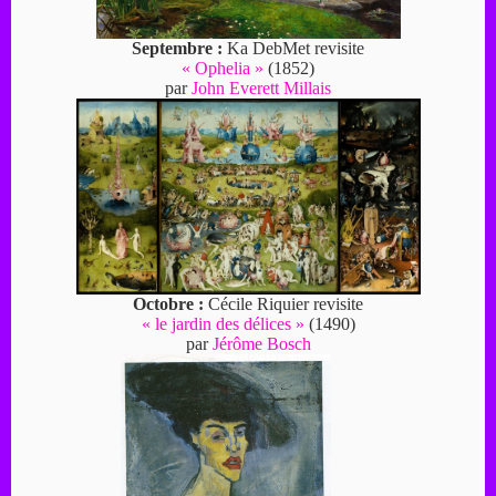
Septembre :
Ka DebMet revisite
« Ophelia »
(1852)
par
John Everett Millais
Octobre :
Cécile Riquier revisite
« le jardin des délices »
(1490)
par
Jérôme Bosch