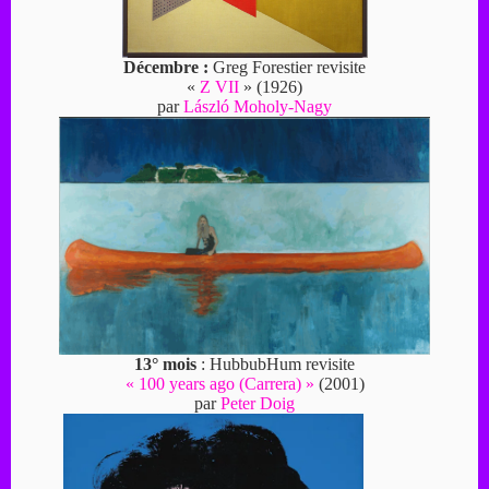
Décembre :
Greg Forestier revisite
«
Z VII
» (1926)
par
László Moholy-Nagy
13° mois
: HubbubHum revisite
« 100 years ago (Carrera) »
(2001)
par
Peter Doig