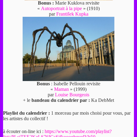
Bonus :
Marie Kuklova revisite
«
Autoportrait à la pipe
» (1910)
par
František Kupka
Bonus
: Isabelle Pellouin revisite
«
Maman
» (1999)
par
Louise Bourgeois
+ le
bandeau du calendrier par :
Ka DebMet
Playlist du calendrier :
1 morceau par mois choisi pour vous, par
les artistes du collectif !
à écouter on-line ici :
https://www.youtube.com/playlist?
list=PLciTEE2KzLS76ICcSifkoooqhquzIVb50