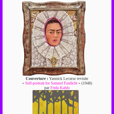
Couverture :
Yannick Lecœur revisite
«
Self-portrait for Samuel Fastlicht
» (1948)
par
Frida Kahlo