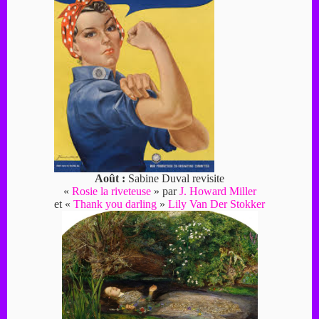
Août :
Sabine Duval revisite
«
Rosie la riveteuse
» par
J. Howard Miller
et «
Thank you darling
»
Lily Van Der Stokker