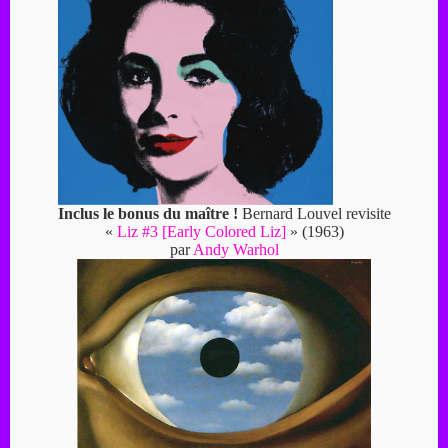
Inclus le bonus du maître !
Bernard Louvel revisite
«
Liz #3 [Early Colored Liz]
» (1963)
par
Andy Warhol