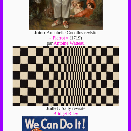
Juin :
Annabelle Cocollos revisite
« Pierrot »
(1719)
par
Antoine Watteau
Juillet :
Sally revisite
Bridget Riley