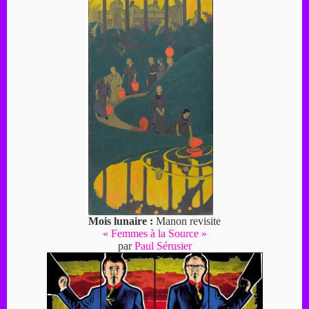
Mois lunaire :
Manon revisite
« Femmes à la Source »
par
Paul Sérusier