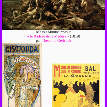
Mars :
Mimine revisite
« le Radeau de la Méduse »
(1819)
par
Théodore Géricault