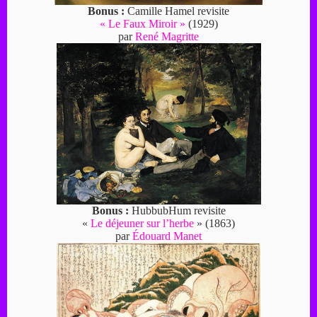
Bonus :
Camille Hamel revisite
« Le Faux Miroir »
(1929)
par
René Magritte
Bonus :
HubbubHum revisite
«
Le déjeuner sur l’herbe
» (1863)
par
Édouard Manet