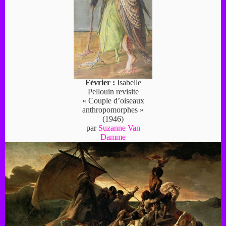
Février :
Isabelle
Pellouin revisite
« Couple d’oiseaux
anthropomorphes »
(1946)
par
Suzanne Van
Damme