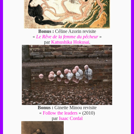
Bonus :
Céline Azorin revisite
«
Le Rêve de la femme du pêcheur
»
par
Katsushika Hokusai
.
Bonus :
Ginette Minou revisite
«
Follow the leaders
» (2010)
par
Isaac Cordal